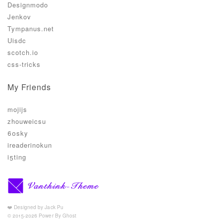
Designmodo
Jenkov
Tympanus.net
Uisdc
scotch.io
css-tricks
My Friends
mojijs
zhouweicsu
60sky
ireaderinokun
i5ting
❤️ Designed by Jack Pu
© 2015-2026 Power By Ghost