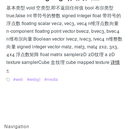
基本类型 void 空类型,即不返回任何值 bool 布尔类型
true,false int 带符号的整数 signed integer float 带符号的
浮点数 floating scalar vec2, vec3, vec4 n维浮点数向量
n-component floating point vector bvec2, bvec3, bvec4
n维布尔向量 Boolean vector ivec2, ivec3, ivec4 n维整数
向量 signed integer vector mat2, mat3, mat4 2x2, 3x3,
4x4 浮点数矩阵 float matrix sampler2D 2D纹理 a 2D
texture samplerCube 盒纹理 cube mapped texture
详情
»
web
webgl
media
Navigation