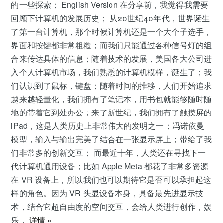
的一些探索； English Version 在分享前，我觉得我需要
回顾下计算机的发展历史； 从20世纪40年代，世界诞生
了第一台计算机，那个时候计算机还是一个大个子选手，
界面和按键都非常粗糙；而我们只能通过各种信号灯的组
合来传达具体的信息；随着技术的发展，美国各大公司进
入个人计算机市场，我们熟悉的计算机模样，诞生了；我
们认识到了鼠标，键盘；随着时间的推移，人们开始追求
越来越轻量化，我们拥有了笔记本，用书包就能够随时随
地的带着它到处办公；来了新世纪，我们拥有了触摸屏的
iPad，这是人类历史上非常伟大的发明之一；冯诺依曼
模型，输入与输出完美了结合在一张显示屏上；带给了我
们非常多的创新交互； 而最近十年，人类还在寻找下一
代计算机通用设备；比如 Apple Meta 都花了非常多资源
在 VR 设备上，所以我们也可以期待它是否可以承担起这
样的角色。因为 VR 头显设备本身，具备最先进显示技
术，结合它超自由度的空间交互，会给人类进行创作，娱
乐，
详情 »