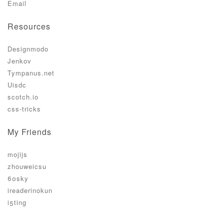
Email
Resources
Designmodo
Jenkov
Tympanus.net
Uisdc
scotch.io
css-tricks
My Friends
mojijs
zhouweicsu
60sky
ireaderinokun
i5ting