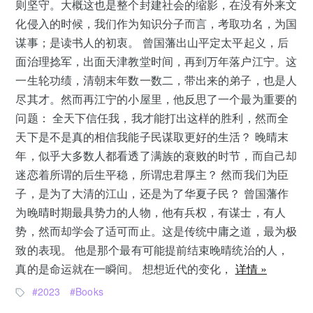
则坚守。大概这也是整个封建社会的缩影，在没有外来文
化侵入的时候，我们作为知识分子而言，考取功名，为国
谋事；是读书人的初衷。 曾国藩出山平定太平起义，后
面治理捻军，出面天津教堂时间，再到万年落户江宁。这
一生轮功绩，清朝末年数一数二，带出来的弟子，也是人
尽其才。然而再江宁的小屋里，他反思了一个最为重要的
问题： 全天下信任我，我才能打出这样的胜利，然而全
天下是不是真的相信我能子民谋取更好的生活？ 晚晴末
年，似乎大多数人都看透了满族的衰败的时节，而自己却
迷恋着所谓的后生平稳，所谓忠君厚主？ 然而我们为臣
子，是为了大清的江山，还是为了华夏子民？ 曾国藩作
为晚晴时期最具势力的人物，他有兵权，有谋士，有人
势，然而却学会了适可而止。这是传统中庸之道，最为极
致的表现。 他是那个最有可能提前结束晚晴统治的人，
真的是命运就在一瞬间。 想想近代的变化，
详情 »
2023
Books