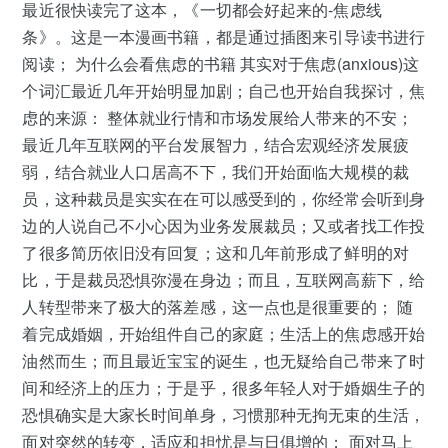
最近很快读完了这本，《一切都会好起来的-焦虑线
条》。这是一本漫画书籍，都是通过插图来引导读书进行
阅读； 为什么会看焦虑的书籍 其实对于焦虑(anxious)这
个词汇最近几年开始明显加剧；自己也开始自我探讨，焦
虑的来源： 整体就业行情和市场发展给人带来的不安；
最近几年互联网的平台发展智力，结合宏观经济发展疲
弱，结合就业人口居高不下，我们开始面临大规模的裁
员，这种裁员是实实在在可以感受到的，你经常会听到身
边的人说自己不小心因为业务发展裁员；又或者找工作投
了很多简历依旧没有回复；这和几年前形成了鲜明的对
比，于是裁员恐惧弥漫在身边；而且，互联网高薪下，给
人转型带来了极大的落差感，这一点也是很重要的； 随
着完成婚姻，开始组件自己的家庭；生活上的焦虑感开始
油然而生；而且最近宝宝的诞生，也无疑给自己带来了时
间和经济上的压力；于是乎，很多年轻人对于婚姻生子的
恐惧确实是大家长时间单身，习惯那种无拘无束的生活，
面对突然的转变，适应和担忧是与日俱增的； 面对马上