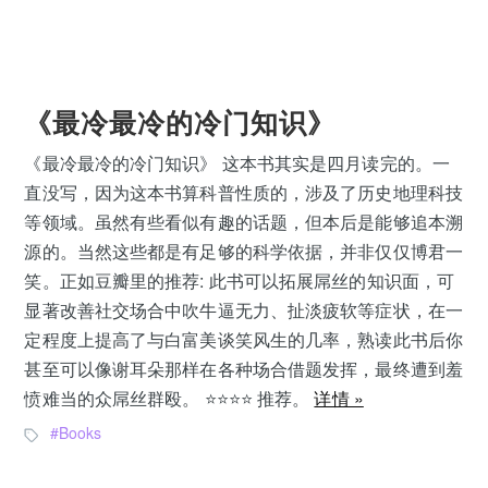
《最冷最冷的冷门知识》
《最冷最冷的冷门知识》 这本书其实是四月读完的。一
直没写，因为这本书算科普性质的，涉及了历史地理科技
等领域。虽然有些看似有趣的话题，但本后是能够追本溯
源的。当然这些都是有足够的科学依据，并非仅仅博君一
笑。正如豆瓣里的推荐: 此书可以拓展屌丝的知识面，可
显著改善社交场合中吹牛逼无力、扯淡疲软等症状，在一
定程度上提高了与白富美谈笑风生的几率，熟读此书后你
甚至可以像谢耳朵那样在各种场合借题发挥，最终遭到羞
愤难当的众屌丝群殴。 ⭐️⭐️⭐️⭐️ 推荐。
详情 »
Books