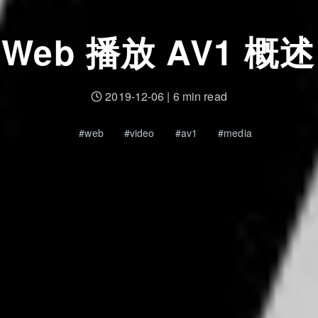
Web 播放 AV1 概述
2019-12-06
|
6 min read
web
video
av1
media