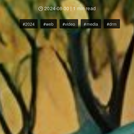
2024-08-30
|
1 min read
2024
web
video
media
drm