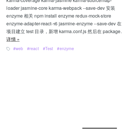
karma-coverage karma-jasmine karma-sourcemap-
loader jasmine-core karma-webpack --save-dev 安装
enzyme 相关 npm install enzyme redux-mock-store
enzyme-adapter-react-16 jasmine-enzyme --save-dev 在
项目建立 test 目录，新增 karma.conf.js 然后在 package.
详情 »
web
react
Test
enzyme