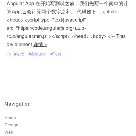
Angular App 在开始写测试之前，我们先写一个简单的计
算App,它会计算两个数字之和。 代码如下： <html>
<head> <script type="text/javascript"
src="https://code.angularjs.org/1.4.0-
rc.2/angular.min.js"></script> </head> <body> <!-- This
div element
详情 »
web
Angular
Test
Navigation
Home
Design
Web