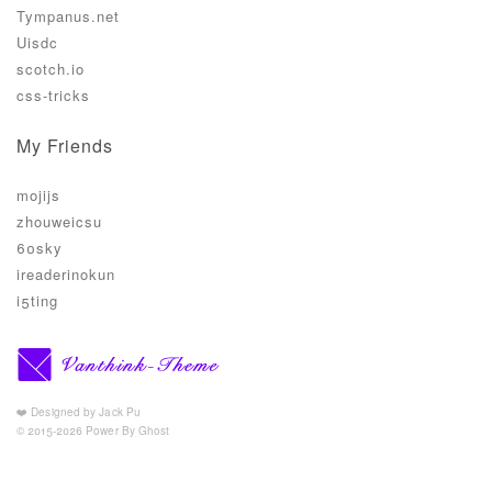
Tympanus.net
Uisdc
scotch.io
css-tricks
My Friends
mojijs
zhouweicsu
60sky
ireaderinokun
i5ting
❤️ Designed by Jack Pu
© 2015-2026 Power By Ghost