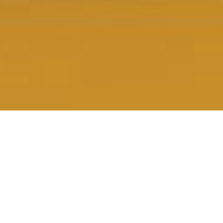
2023-11-20
|
2 min read
大家可能偶尔会有碰到在 Web 端处理 XML 的文件
Case. 之前大家可能第一时间想的是
正则表达式
。 我们
经常用它来进行标签或者属性的匹配。