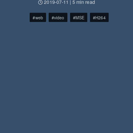
2019-07-11
|
5 min read
web
video
MSE
H264